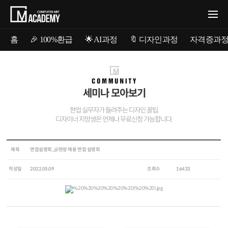
홈
🎉 100%환급
🌟 AI과정
🔖 디자인과정
자격증과
세미나 모아보기
현업 실무자가 들려주는 디자인 꿀팁.
디자이너 지망생은 언제나 무료신청 가능합니다.
제목
면접설명회_@현장 채용 면접 설명회
작성일
2022.05.09
조회수
16433