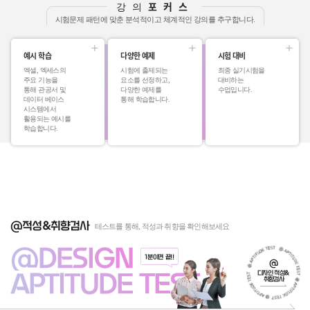
포커스
강의
시험문제 패턴에 맞춘 분석적이고 체계적인 강의를 추구합니다.
예시 학습
다양한 예제
시험 대비
엑셀, 엑세스의
시험에 출제되는
최종 실기시험을
주요 기능을
요소를 선정하고,
대비하는
통해 관공서 및
다양한 예제를
수업입니다.
데이터 베이스
통해 학습합니다.
시스템에서
활용되는 예시를
학습합니다.
@적성&취향검사
테스트를 통해, 적성과 취향을 확인해보세요
@DESIGN
1분이면 끝!!
@
APTITUDE TEST
디자인 적성&
취향검사