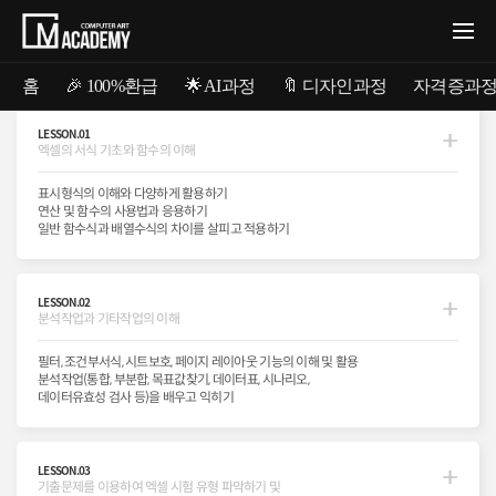
홈
🎉 100%환급
🌟 AI과정
🔖 디자인과정
자격증과
LESSON.01
엑셀의 서식 기초와 함수의 이해
컴퓨터활용능력 1&2급 과정소개
표시형식의 이해와 다양하게 활용하기
@COMPUTER APPLICATION LICENSE
연산 및 함수의 사용법과 응용하기
일반 함수식과 배열수식의 차이를 살피고 적용하기
사무자동화를 위한 컴퓨터활용능력,
사무자동화를 위한 컴퓨터활용능력,
자격증 취득 전문강좌듣고,
자격증 취득 전문강좌듣고,
수강료 100% 환급혜택까지!!
수강료 100% 환급혜택까지!!
LESSON.02
분석작업과 기타작업의 이해
컴퓨터 활용능력을 측정하는 인증시험으로 엑셀과 엑세스의 활용법을
필터, 조건부서식, 시트보호, 페이지 레이아웃 기능의 이해 및 활용
학습하여 자격증 취득을 목표로 진행되는 수업입니다. 시험 유형을 익히고
분석작업(통합, 부분합, 목표값찾기, 데이터표, 시나리오,
체계적인 커리큘럼을 통해 수강 만족도를 높이는 강좌입니다. (수업은
데이터유효성 검사 등)을 배우고 익히기
실기시험과 관련한 내용으로 진행됩니다.)
LESSON.03
기출문제를 이용하여 엑셀 시험 유형 파악하기 및