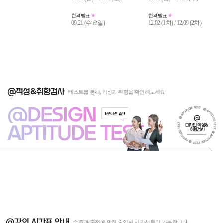
합격발표
합격발표
09.21 (수요일)
12.02 (1차) / 12.09 (2차)
@적성&취향검사
테스트를 통해, 적성과 취향을 확인해보세요
@DESIGN
1분이면 끝!!
@
APTITUDE TEST
디자인 적성&
취향검사
@강의 시간표 안내
수준과 목적에 맞춰 요일별 시간선택이 가능합니다