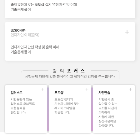
출제유형에 맞는 포토샵 실기 유형 파악 및 이해
기출문제 풀이
LESSON.04
인디자인 이해(출력)
인디자인 재단선 작성 및 출력 이해
기출문제 풀이
포커스
강의
시험문제 패턴에 맞춘 분석적이고 체계적인 강의를 추구합니다.
일러스트
포토샵
사전연습
시험유형에 맞는
포토샵 필터의
시험응시 중
일러스트 오브젝트
기능과 시험에 맞는
실수할 수 있는
표현능력을
레이어스타일을
요소를 사전에
향상합니다.
학습합니다.
파악하여
시험에 대한
실전적응력을
향상합니다.