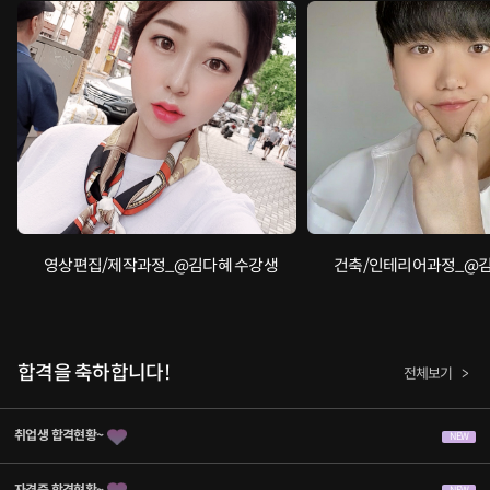
영상편집/제작과정_@김다혜 수강생
건축/인테리어과정_@김
합격을 축하합니다!
전체보기
취업생 합격현황~
NEW
자격증 합격현황~
NEW