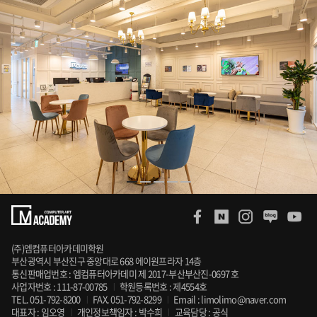
(주)엠컴퓨터아카데미학원
부산광역시 부산진구 중앙대로 668 에이원프라자 14층
통신판매업번호 : 엠컴퓨터아카데미 제 2017-부산부산진-0697 호
사업자번호 : 111-87-00785
학원등록번호 : 제4554호
|
TEL.
051-792-8200
FAX. 051-792-8299
Email :
limolimo@naver.com
|
|
대표자 : 임오영
개인정보책임자 : 박수희
교육담당 :
공식
|
|