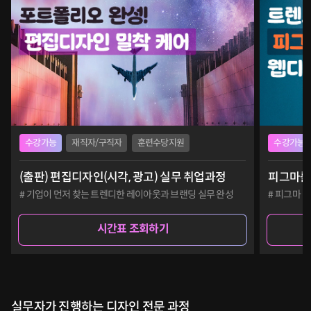
수강가능
재직자/구직자
훈련수당지원
수강가능
(출판) 편집디자인(시각, 광고) 실무 취업과정
피그마를 
# 기업이 먼저 찾는 트렌디한 레이아웃과 브랜딩 실무 완성
# 피그마 
시간표 조회하기
실무자가 진행하는 디자인 전문 과정