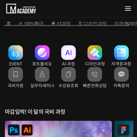
홈
🎉 100%환급
🌟 AI과정
🔖 디자인과정
자격증과
1
/
6
EVENT
포트폴리오
AI 과정
디자인과정
자격증과정
국비지원
실무자세미나
수강료조회
빠른전화상담
카톡문의
마감임박! 이 달의 국비 과정