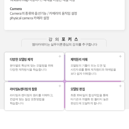
Camera
Camera의 종류와 옵션기능 / 카메라의 움직임 설정
physical camera 카메라 설정
포커스
강의
엠아카데미는 실무이론중심의 강의를 추구합니다
다양한 모델링 제작
제작원리 이해
분야별로 특성에 맞는 모델링을 위해
모델링의 기틀이 되는 도면 및
다양한 제작방식을 학습합니다.
사진자료를 통해 제작원리와 채색법을
보다 쉽게 이해합니다.
라이팅&렌더링의 활용
모델링 편집
라이팅과 렌더링의 원리를 이해하고,
최종 3D파일의 합성작업을 통해
컨셉에 맞는 질감 표현방법을
타기관과 차별화 된 퀄리티 높은
학습합니다.
완성도에 도달하게 됩니다.