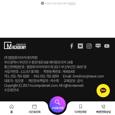
개인정보수집 이용안내동의
내용보기
(주)엠컴퓨터아카데미학원
부산광역시 부산진구 중앙대로 668 에이원프라자 14층
통신판매업번호 : 엠컴퓨터아카데미 제 2017-부산부산진-0697 호
사업자번호 : 111-87-00785
학원등록번호 : 제4554호
|
TEL.
051-792-8200
FAX. 051-792-8299
Email :
limolimo@naver.com
|
|
대표자 : 임오영
개인정보책임자 : 박수희
교육담당 :
공식
|
|
Copyright (C) 2017 mcomputerart.com. All rights reserved.
수강료안내
수강료조회
홈
시간표조회
디자인과정
빠른전화상담