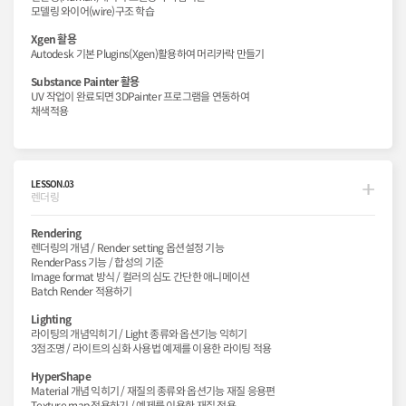
모델링 와이어(wire)구조 학습
Xgen 활용
Autodesk 기본 Plugins(Xgen)활용하여 머리카락 만들기
Substance Painter 활용
UV 작업이 완료되면 3DPainter 프로그램을 연동하여
채색적용
LESSON.03
렌더링
Rendering
렌더링의 개념 / Render setting 옵션설정 기능
RenderPass 기능 / 합성의 기준
Image format 방식 / 컬러의 심도 간단한 애니메이션
Batch Render 적용하기
Lighting
라이팅의 개념익히기 / Light 종류와 옵션기능 익히기
3점조명 / 라이트의 심화 사용법 예제를 이용한 라이팅 적용
HyperShape
Material 개념 익히기 / 재질의 종류와 옵션기능 재질 응용편
Texture map 적용하기 / 예제를 이용한 재질 적용