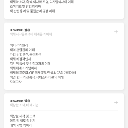
색채와 소재, 측색, 색채와 조명, 디지털색채의 이해
조색기초 및 방법의 이해
색 관련 용어 및 품질관리 규정 이해
LESSON.03(필기)
색채지각론 &색체 체계론의 이해
색지각의 원리
색의 혼합원리 이해
가법, 감법혼색, 중간혼색
색채의 감각인지
지각적 특성 및 감정효과의 이해
색채체계의 개념이해
색채의 표준화, CIE 색채규정, 먼셀, NCS의 개념이해
색명, 한국의 전통색, 색채조화 이론의 이해
모의고사
LESSON.04(실기)
색상환 조색, 배색 기법
색상환 제작 및 조색
명도 및 채도 익히기
배색 기법 익히기