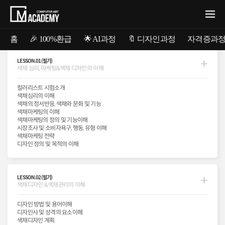
홈
🎉 100%환급
🌟 AI과정
🔖 디자인과정
자격증과
LESSON.01(필기)
색채 심리, 마케팅&색채 디자인의 이해
컬러리스트 과정소개
컬러리스트 시험소개
@COLORIST LICENSE
색채심리의 이해
색채의 정서반응, 색채와 문화 및 기능
컬러배합의 노하우,
색채마케팅의 이해
컬러리스트에 필요한 색조합&표현
색채마케팅의 정의 및 기능이해
시장조사 및 소비자욕구, 행동, 유형 이해
노하우 트레이닝!!
색채마케팅 전략
디자인 정의 및 목적의 이해
기본적인 색상환의 개념부터 조색&배색 표현원리를 이해하고
실습을 통해, 시험유형에 맞는 색상트레이닝을 진행하는 수업입니다.
LESSON.02(필기)
상황설정 방법을 시간내에 분석하여 결과를 도출. 색표현으로
색채디자인 &색채관리의 이해
완성하는 능력을 함양합니다.
디자인 방법 및 용어이해
디자인사 및 성격의 요소이해
색채디자인 계획