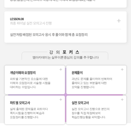
LESSON.08
최종 파이널 실전 모의고사 진행
실전처럼 배점된 모의고사 응시 후 풀이와 함께 총 요점정리
포커스
강의
엠아카데미는 실무이론중심의 강의를 추구합니다
개념이해와 요점정리
문제풀이
파트별 기본적인 요소들에 대한
과년도 문제를 풀이하며 반복하여
이해와 요점정리로 서술형 시험을
출제되고 있는 부분들에 대한
대비하는 수업입니다.
요약을 진행합니다.
파트별 모의고사
실전 모의고사
실제 출제된 문제들로 파트마다
실전 모의고사 진행으로 본인의
쪽지시험을 진행하여 복습과
점수를 직접 채점해보며
요점정리를 진행합니다.
학습진행상황을 파악합니다.