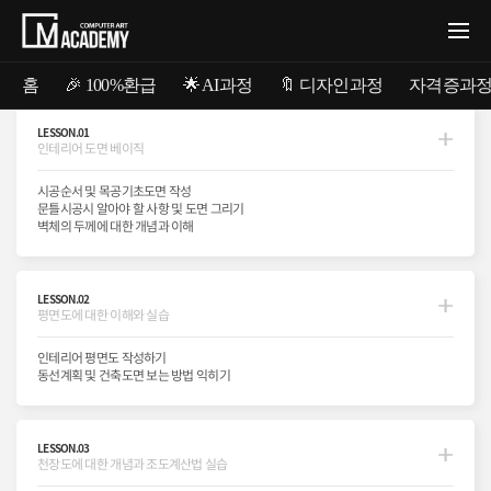
홈
🎉 100%환급
🌟 AI과정
🔖 디자인과정
자격증과
LESSON.01
인테리어 도면 베이직
건축CAD 과정소개
시공순서 및 목공기초도면 작성
@INTERIOR CONSTRUCTION MANUAL
문틀시공시 알아야 할 사항 및 도면 그리기
벽체의 두께에 대한 개념과 이해
현장에서 사용하는 진짜 인테리어 도면
현장에서 사용하는 진짜 인테리어 도면
현장에서 사용하는 진짜 인테리어 도면
개념부터 물량산출까지 꿀팁만
개념부터 물량산출까지 꿀팁만
개념부터 물량산출까지 꿀팁만
가득담은 강의
가득담은 강의
가득담은 강의
LESSON.02
평면도에 대한 이해와 실습
캐드를 활용 하는 것에 그치지 않는 실무 현장에서만 배울 수 있는
인테리어 평면도 작성하기
개념부터 활용까지 그리고 최종 물량산출까지 다루게 되는 인테리어 도면 A to Z
동선계획 및 건축도면 보는 방법 익히기
실무자에게서 직접배우는 도면에 대한 이론과 실습예제를 통한
어느 곳에서도 배울 수 없는 특별한 실무 강의입니다.
LESSON.03
천장도에 대한 개념과 조도계산법 실습