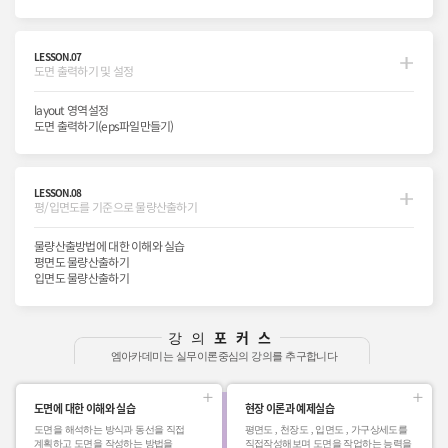
LESSON.07
도면 출력하기 및 설정
layout 영역설정
도면 출력하기(eps파일만들기)
LESSON.08
평/입면도를 기준으로 물량산출하기
물량산출방법에 대한 이해와 실습
평면도 물량산출하기
입면도 물량산출하기
포커스
강의
엠아카데미는 실무이론중심의 강의를 추구합니다
도면에 대한 이해와 실습
현장 이론과 예제실습
도면을 해석하는 방식과 동선을 직접
평면도 , 천장도 , 입면도 , 가구상세도를
계획하고 도면을 작성하는 방법을
직접작성해보며 도면을 작업하는 능력을